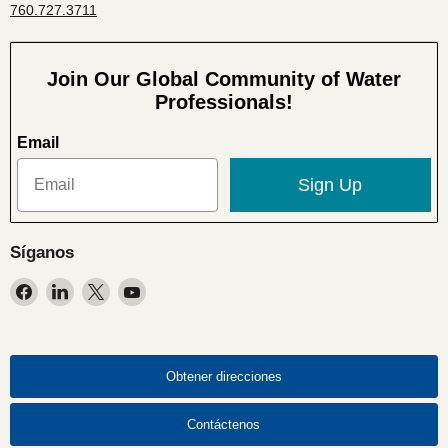
760.727.3711
Join Our Global Community of Water
Professionals!
Email
Sign Up
Síganos
Encuéntrenos
Encuéntrenos
Encuéntrenos
Encuéntrenos
en
en
en
en
Facebook
LinkedIn
X
YouTube
Obtener direcciones
Contáctenos