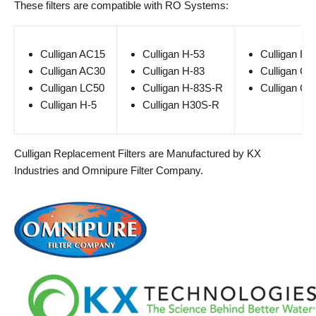
These filters are compatible with RO Systems:
Culligan AC15
Culligan H-53
Culligan H
Culligan AC30
Culligan H-83
Culligan C
Culligan LC50
Culligan H-83S-R
Culligan CT
Culligan H-5
Culligan H30S-R
Culligan Replacement Filters are Manufactured by KX
Industries and Omnipure Filter Company.