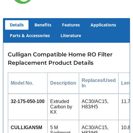
Details
Benefits
Features
Applications
Parts & Accessories
Literature
Culligan Compatible Home RO Filter
Replacement Product Details
Replaces/Used
Model No.
Description
Leng
In
32-175-050-100
Extruded
AC30/AC15,
11.75
Carbon by
H83/H5
KX
CULLIGAN5M
5 M
AC30/AC15,
10.8”
Sediment
H83/H5