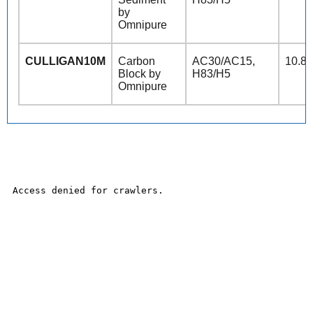
by
Omnipure
CULLIGAN10M
Carbon
AC30/AC15,
10.8”
Block by
H83/H5
Omnipure