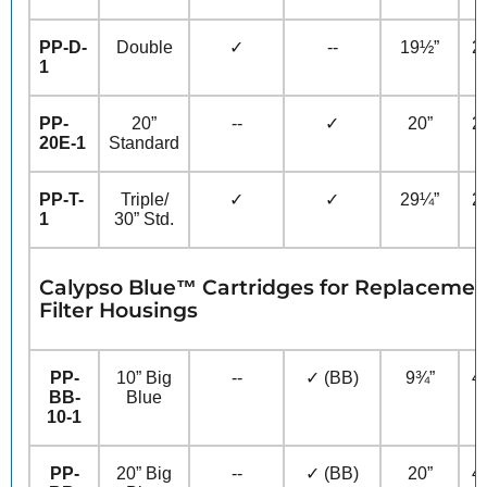
PP-D-
Double
✓
--
19½”
2
1
PP-
20”
--
✓
20”
2
20E-1
Standard
PP-T-
Triple/
✓
✓
29¼”
2
1
30” Std.
Calypso Blue™ Cartridges for Replacement
Filter Housings
PP-
10” Big
--
✓ (BB)
9¾”
4
BB-
Blue
10-1
PP-
20” Big
--
✓ (BB)
20”
4