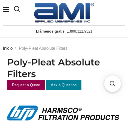
Menú
Buscar
Llámenos gratis
1.800.321.9321
Inicio
Poly-Pleat Absolute Filters
Poly-Pleat Absolute
Filters
Request a Quote
Ask a Question