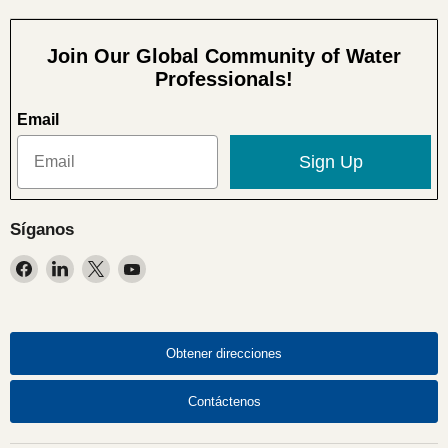
Join Our Global Community of Water
Professionals!
Email
Sign Up
Síganos
Encuéntrenos
Encuéntrenos
Encuéntrenos
Encuéntrenos
en
en
en
en
Facebook
LinkedIn
X
YouTube
Obtener direcciones
Contáctenos