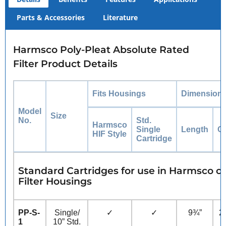
Parts & Accessories
Literature
Harmsco Poly-Pleat Absolute Rated
Filter Product Details
Fits Housings
Dimension
Model
Size
No.
Std.
Harmsco
Single
Length
O.
HIF Style
Cartridge
Standard Cartridges for use in Harmsco o
Filter Housings
PP-S-
Single/
✓
✓
9¾”
2
1
10” Std.